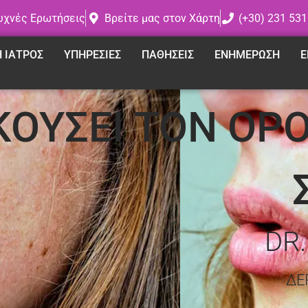
υχνές Ερωτήσεις
Βρείτε μας στον Χάρτη
(+30) 231 531
Η ΙΑΤΡΟΣ
ΥΠΗΡΕΣΙΕΣ
ΠΑΘΗΣΕΙΣ
ΕΝΗΜΕΡΩΣΗ
Ε
ΚΟΥΣΕΙ ΤΟΝ ΟΡ
DR
ΔΕ