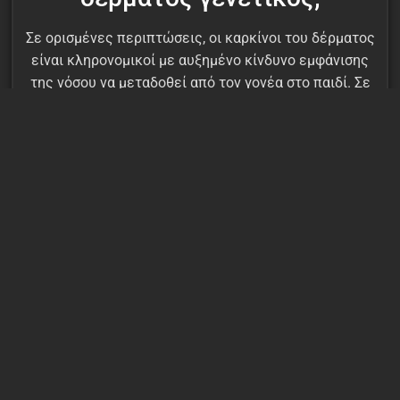
Σε ορισμένες περιπτώσεις, οι καρκίνοι του δέρματος
είναι κληρονομικοί με αυξημένο κίνδυνο εμφάνισης
της νόσου να μεταδοθεί από τον γονέα στο παιδί. Σε
γενικές γραμμές, οι κληρονομικοί καρκίνοι
διαγιγνώσκονται συχνά σε άτομα ασυνήθιστα νεαρής
ηλικίας, μπορεί να εμφανιστούν περισσότερες από
μία φορές στην ίδια τοποθεσία και μπορεί να είναι
παρόντες σε ένα ή περισσότερα μέλη της
οικογένειας. Επειδή οι κληρονομικοί καρκίνοι
μεταδίδονται γενετικά από γονέα σε παιδί, τείνουν
να εμφανίζονται μόνο στη μία πλευρά της
οικογένειας. Οι ερευνητές έχουν εντοπίσει
αρκετούς γενετικούς παράγοντες κινδύνου για
μελάνωμα, συμπεριλαμβανομένων γονιδιακών
μεταλλάξεων που προκαλούν αυξημένο κίνδυνο. Τα
πιο αξιοσημείωτα γονίδια που σχετίζονται με
γενετικό κίνδυνο μετάλλαξης που οδηγεί σε καρκίνο