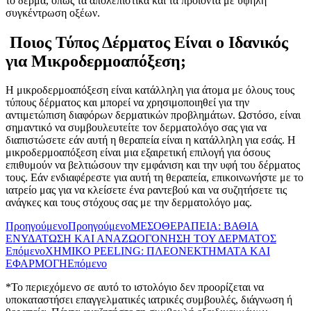
το δέρμα, όπως τα απολεπιστικά και τα προϊόντα με υψηλή
συγκέντρωση οξέων.
Ποιος Τύπος Δέρματος Είναι ο Ιδανικός
για Μικροδερμοαπόξεση;
Η μικροδερμοαπόξεση είναι κατάλληλη για άτομα με όλους τους
τύπους δέρματος και μπορεί να χρησιμοποιηθεί για την
αντιμετώπιση διαφόρων δερματικών προβλημάτων. Ωστόσο, είναι
σημαντικό να συμβουλευτείτε τον δερματολόγο σας για να
διαπιστώσετε εάν αυτή η θεραπεία είναι η κατάλληλη για εσάς. Η
μικροδερμοαπόξεση είναι μια εξαιρετική επιλογή για όσους
επιθυμούν να βελτιώσουν την εμφάνιση και την υφή του δέρματος
τους. Εάν ενδιαφέρεστε για αυτή τη θεραπεία, επικοινωνήστε με το
ιατρείο μας για να κλείσετε ένα ραντεβού και να συζητήσετε τις
ανάγκες και τους στόχους σας με την δερματολόγο μας.
Προηγούμενο
Προηγούμενο
ΜΕΣΟΘΕΡΑΠΕΙΑ: ΒΑΘΙΑ
ΕΝΥΔΑΤΩΣΗ ΚΑΙ ΑΝΑΖΩΟΓΟΝΗΣΗ ΤΟΥ ΔΕΡΜΑΤΟΣ
Επόμενο
ΧΗΜΙΚΟ PEELING: ΠΛΕΟΝΕΚΤΗΜΑΤΑ ΚΑΙ
ΕΦΑΡΜΟΓΗ
Επόμενο
*Το περιεχόμενο σε αυτό το ιστολόγιο δεν προορίζεται να
υποκαταστήσει επαγγελματικές ιατρικές συμβουλές, διάγνωση ή