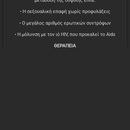
μετάδοση της σύφιλης είναι:
• Η σεξουαλική επαφή χωρίς προφυλάξεις
• Ο μεγάλος αριθμός ερωτικών συντρόφων
• Η μόλυνση με τον ιό HIV, που προκαλεί το Aids
ΘΕΡΑΠΕΙΑ
Αν η σύφιλη διαγνωστεί και αντιμετωπιστεί στα
αρχικά της στάδια, είναι εύκολο να θεραπευτεί. Η
θεραπεία γίνεται με κατάλληλο αντιβιοτικό, συχνά
αρκεί η πενικιλίνη. Ανάλογα με το στάδιο χρειάζεται
και αντίστοιχη θεραπεία. Μπορεί να δοθούν χάπια, να
γίνει με ενδοφλέβια έγχυση ή ενδομυϊκή ένεση.
Παρά τη θεραπεία δεν εγκαταλείπεται ανοσία,
δηλαδή αν το άτομο ξαναέρθει σε επαφή με
μολυσμένο ασθενή ξαναμολύνεται.
Μετά τη θεραπεία απαιτείται έλεγχος με τεστ