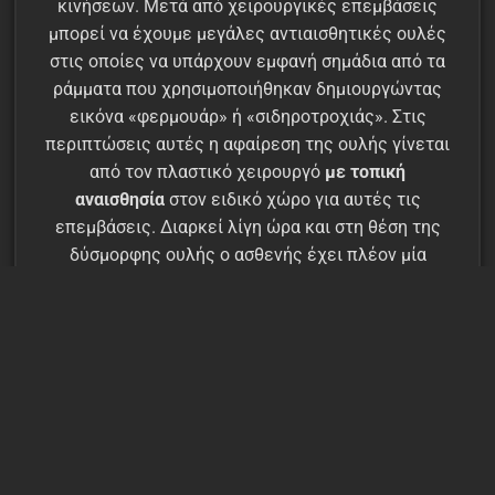
κινήσεων. Μετά από χειρουργικές επεμβάσεις
μπορεί να έχουμε μεγάλες αντιαισθητικές ουλές
στις οποίες να υπάρχουν εμφανή σημάδια από τα
ράμματα που χρησιμοποιήθηκαν δημιουργώντας
εικόνα «φερμουάρ» ή «σιδηροτροχιάς». Στις
περιπτώσεις αυτές η αφαίρεση της ουλής γίνεται
από τον πλαστικό χειρουργό
με τοπική
αναισθησία
στον ειδικό χώρο για αυτές τις
επεμβάσεις. Διαρκεί λίγη ώρα και στη θέση της
δύσμορφης ουλής ο ασθενής έχει πλέον μία
αδιόρατη γραμμή.
Ένα άλλο αισθητικό πρόβλημα των ουλών είναι
η
παραμονή του ερυθρού χρώματος για μεγάλο
χρονικό διάστημα
. Φυσιολογικά η ουλή για κάποιο
διάστημα είναι κόκκινη και στη συνέχεια περνάει στο
στάδιο ωρίμανσης στο οποίο μετατρέπεται σε λευκή
με αποτέλεσμα να ξεχωρίζει δύσκολα από το
υπόλοιπο δέρμα. Κάποιες φορές το κόκκινο χρώμα