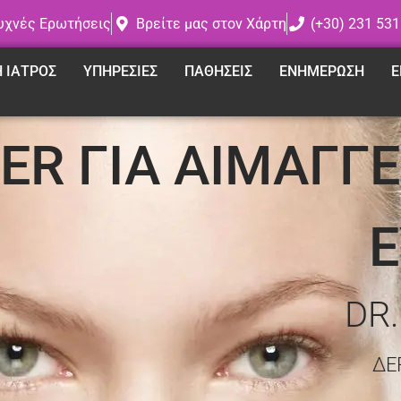
υχνές Ερωτήσεις
Βρείτε μας στον Χάρτη
(+30) 231 531
Η ΙΑΤΡΟΣ
ΥΠΗΡΕΣΙΕΣ
ΠΑΘΗΣΕΙΣ
ΕΝΗΜΕΡΩΣΗ
Ε
ER ΓΙΑ ΑΙΜΑΓΓ
Ε
DR
ΔΕ