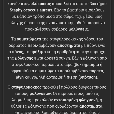
κοινός
σταφυλόκοκκος
προκαλείται από το βακτήριο
Staphylococcus aureus
. Εάν τα βακτήρια εισέλθουν
με κάποιον τρόπο μέσα στο σώμα, π.χ. μέσω μιας
πληγής ή μέσω της αναπνευστικής οδού, μπορεί να
προκαλέσουν σοβαρές
μολύνσεις.
Τα
συμπτώματα
της σταφυλοκοκκικής νόσου του
δέρματος περιλαμβάνουν
αποστήματα
με πύον, ενώ
ο
πόνος
, το
πρήξιμο
και η
ερυθρότητα
στην περιοχή
της
μόλυνσης
είναι αρκετά συχνή. Εάν η μόλυνση από
σταφυλόκοκκο περάσει στο αίμα (βακτηριαιμία ή
σηψαιμία) τα συμπτώματα περιλαμβάνουν
πυρετό
,
ρίγη
και χαμηλή αρτηριακή πίεση (
υπόταση)
.
Ο
σταφυλόκοκκος
προκαλεί πολλούς διαφορετικούς
τύπους
μολύνσεων
. Οι περισσότερες από τις
λοιμώξεις προκαλούν
εντοπισμένη φλεγμονή,
ή
θύλακες μόλυνσης που ονομάζονται
αποστήματα
.
Επιφανειακές λοιμώξεις του δέρματος, όπως