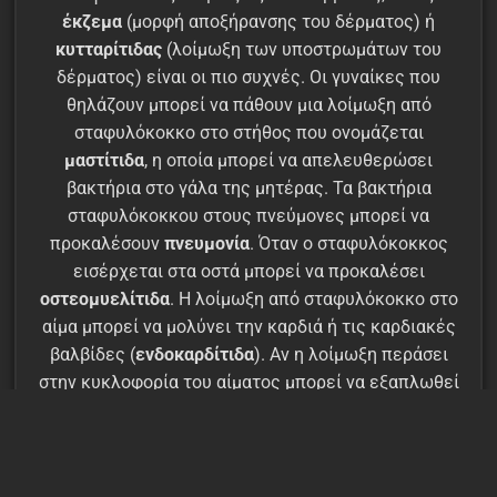
έκζεμα
(μορφή αποξήρανσης του δέρματος) ή
κυτταρίτιδας
(λοίμωξη των υποστρωμάτων του
δέρματος) είναι οι πιο συχνές. Οι γυναίκες που
θηλάζουν μπορεί να πάθουν μια λοίμωξη από
σταφυλόκοκκο στο στήθος που ονομάζεται
μαστίτιδα
, η οποία μπορεί να απελευθερώσει
βακτήρια στο γάλα της μητέρας. Τα βακτήρια
σταφυλόκοκκου στους πνεύμονες μπορεί να
προκαλέσουν
πνευμονία
. Όταν ο σταφυλόκοκκος
εισέρχεται στα οστά μπορεί να προκαλέσει
οστεομυελίτιδα
. Η λοίμωξη από σταφυλόκοκκο στο
αίμα μπορεί να μολύνει την καρδιά ή τις καρδιακές
βαλβίδες (
ενδοκαρδίτιδα
). Αν η λοίμωξη περάσει
στην κυκλοφορία του αίματος μπορεί να εξαπλωθεί
σε άλλα όργανα και να προκαλέσει πολύ σοβαρές και
απειλητικές για τη ζωή του ατόμου λοιμώξεις, όπως
βακτηριαιμία ή
σηψαιμία
. Η σήψη μπορεί να οδηγήσει
σε
καταπληξία
ή πολλαπλή κατάρρευση οργάνων, η