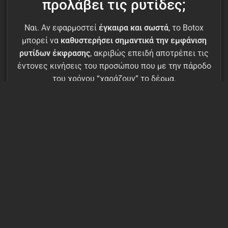
προλάβει τις ρυτίδες;
Ναι. Αν εφαρμοστεί
έγκαιρα και σωστά
, το Botox
μπορεί να
καθυστερήσει σημαντικά την εμφάνιση
ρυτίδων έκφρασης
, ακριβώς επειδή αποτρέπει τις
έντονες κινήσεις του προσώπου που με την πάροδο
του χρόνου “χαράζουν” το δέρμα.
Ποια είναι τα οφέλη της
προληπτικής εφαρμογής;
🔹 Καθυστέρηση στη δημιουργία
ρυτίδων
Όταν οι μύες παραμένουν πιο «ήρεμοι», το δέρμα
διατηρείται λείο για περισσότερα χρόνια.
🔹 Πιο φυσική, νεανική όψη